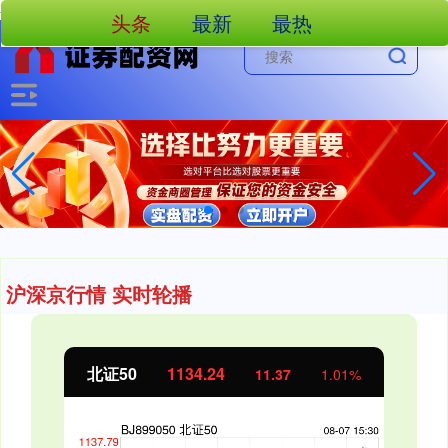
-->
头条
最新
最热
沪深京行情 实时轮播
北证50
1134.24
11.37
1.01%