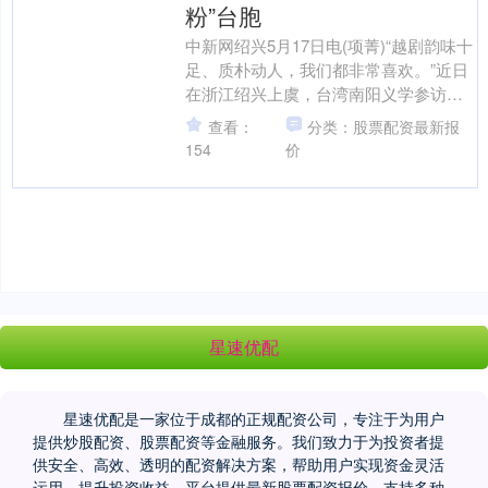
粉”台胞
中新网绍兴5月17日电(项菁)“越剧韵味十
足、质朴动人，我们都非常喜欢。”近日
在浙江绍兴上虞，台湾南阳义学参访团
负责人林献忠说。 2026“绍台越韵·戏舞
查看：
分类：股票配资最新报
同源”....
154
价
星速优配
星速优配是一家位于成都的正规配资公司，专注于为用户
提供炒股配资、股票配资等金融服务。我们致力于为投资者提
供安全、高效、透明的配资解决方案，帮助用户实现资金灵活
运用，提升投资收益。平台提供最新股票配资报价，支持多种