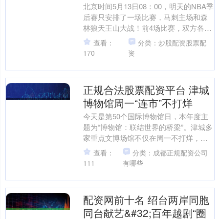
北京时间5月13日08：00，明天的NBA季
后赛只安排了一场比赛，马刺主场和森
林狼天王山大战！前4场比赛，双方各胜
两场太原炒股配资，马刺拿到了G2和G3
查看：
分类：炒股配资股票配
的胜利，....
170
资
正规合法股票配资平台 津城
博物馆周一“连市”不打烊
今天是第50个国际博物馆日，本年度主
题为“博物馆：联结世界的桥梁”。津城多
家重点文博场馆不仅在周一不打烊，还
开启了重量级新展和丰富的文博主题活
查看：
分类：成都正规配资公司
动，以多元文化载体....
111
有哪些
配资网前十名 绍台两岸同胞
同台献艺&#32;百年越剧“圈