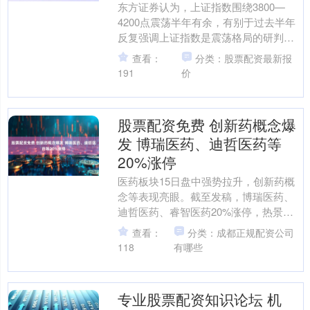
东方证券认为，上证指数围绕3800—
4200点震荡半年有余，有别于过去半年
反复强调上证指数是震荡格局的研判，
站在当下更愿意用一句话概括后市：市
查看：
分类：股票配资最新报
场调整孕新机，远望....
191
价
股票配资免费 创新药概念爆
发 博瑞医药、迪哲医药等
20%涨停
医药板块15日盘中强势拉升，创新药概
念等表现亮眼。截至发稿，博瑞医药、
迪哲医药、睿智医药20%涨停，热景生
物、常山药业、万邦医药涨超10%，哈
查看：
分类：成都正规配资公司
药股份斩获4连板股....
118
有哪些
专业股票配资知识论坛 机