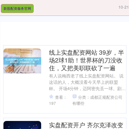
10-21
新股配资服务官网
线上实盘配资网站 39岁，半
场2球1助！世界杯的刀没收
住，又把美职联砍了一遍
有人说梅西老了线上实盘配资网站。 说
这话的人，大概没看今天早上的联盟
杯。 开场4分钟，迈阿密先丢一球。剧本
熟悉吗？落后、逆境、需要有人站出
查看：
分类：成都正规配资公司
来。第11分钟，阿伦左....
197
有哪些
实盘配资开户 齐尔克泽改变