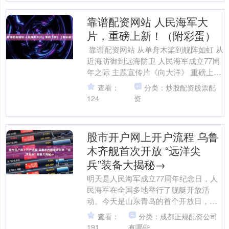
靠谱配资网站 人民海军大
片，重磅上新！（附彩蛋）
‍‍ 靠谱配资网站 从单舟木桨到舰阵如虹 从
近海防御到远海防卫 人民海军成立77周
年之际 主题宣传片《向大洋》 重磅上
新！ 点击观看↓（片尾有彩蛋） 77年风
查看：
分类：炒股配资股票配
雨....
124
资
股市开户网上开户流程 乌鲁
木齐舰首次开放 “远洋尖
兵”装备大揭秘→
明天是人民海军成立77周年纪念日，人
民海军在全国多地举行了舰艇开放活
动。今天是山东青岛的首个开放日，以
丝路名城乌鲁木齐命名的海军乌鲁木齐
查看：
分类：成都正规配资公司
舰，在青岛奥帆码头首次面....
191
有哪些