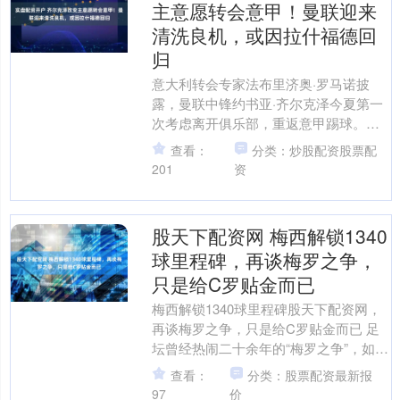
主意愿转会意甲！曼联迎来
清洗良机，或因拉什福德回
归
意大利转会专家法布里济奥·罗马诺披
露，曼联中锋约书亚·齐尔克泽今夏第一
次考虑离开俱乐部，重返意甲踢球。此
前，这名25岁的荷兰中锋一直坚持留在
查看：
分类：炒股配资股票配
老特拉福德，争取打替....
201
资
股天下配资网 梅西解锁1340
球里程碑，再谈梅罗之争，
只是给C罗贴金而已
梅西解锁1340球里程碑股天下配资网，
再谈梅罗之争，只是给C罗贴金而已 足
坛曾经热闹二十余年的“梅罗之争”，如今
早已沦为单方面的情怀捆绑。39岁的梅
查看：
分类：股票配资最新报
西用满格的生....
97
价