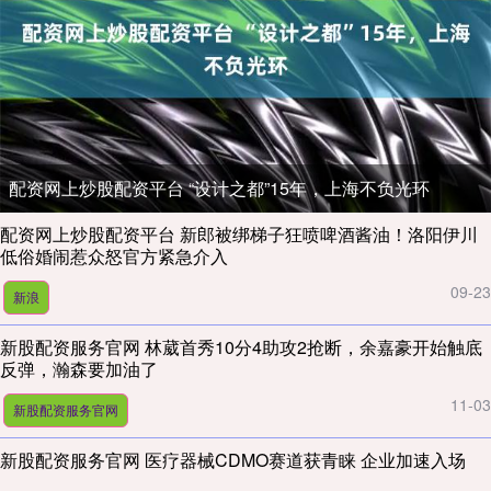
配资网上炒股配资平台 “设计之都”15年，上海不负光环
配资网上炒股配资平台 新郎被绑梯子狂喷啤酒酱油！洛阳伊川
低俗婚闹惹众怒官方紧急介入
09-23
新浪
新股配资服务官网 林葳首秀10分4助攻2抢断，余嘉豪开始触底
反弹，瀚森要加油了
11-03
新股配资服务官网
新股配资服务官网 医疗器械CDMO赛道获青睐 企业加速入场