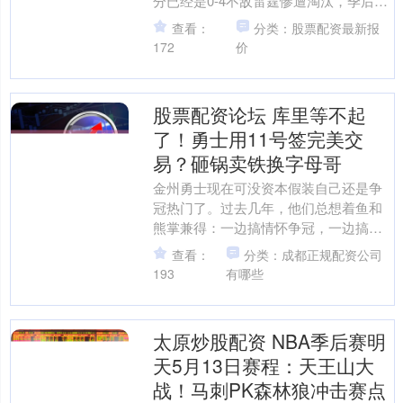
分已经是0-4不敌雷霆惨遭淘汰，季后赛
+常规赛湖人队这个赛季面对雷霆队还没
查看：
分类：股票配资最新报
有赢下过一....
172
价
股票配资论坛 库里等不起
了！勇士用11号签完美交
易？砸锅卖铁换字母哥
金州勇士现在可没资本假装自己还是争
冠热门了。过去几年，他们总想着鱼和
熊掌兼得：一边搞情怀争冠，一边搞长
期养成。结果呢？在西部这神仙打架的
查看：
分类：成都正规配资公司
军备竞赛里，这套走钢丝的....
193
有哪些
太原炒股配资 NBA季后赛明
天5月13日赛程：天王山大
战！马刺PK森林狼冲击赛点