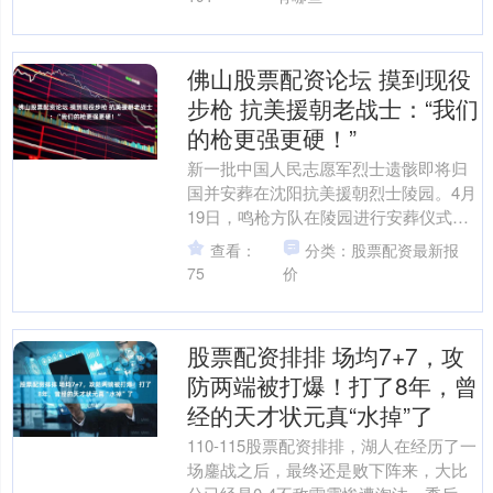
佛山股票配资论坛 摸到现役
步枪 抗美援朝老战士：“我们
的枪更强更硬！”
新一批中国人民志愿军烈士遗骸即将归
国并安葬在沈阳抗美援朝烈士陵园。4月
19日，鸣枪方队在陵园进行安葬仪式鸣
枪环节演练。抗美援朝老战士何临弟、
查看：
分类：股票配资最新报
曹振希也来到了现场。....
75
价
股票配资排排 场均7+7，攻
防两端被打爆！打了8年，曾
经的天才状元真“水掉”了
110-115股票配资排排，湖人在经历了一
场鏖战之后，最终还是败下阵来，大比