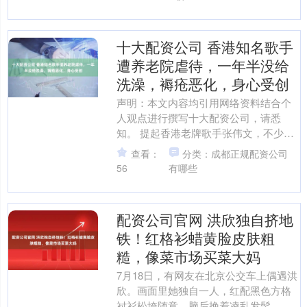
十大配资公司 香港知名歌手
遭养老院虐待，一年半没给
洗澡，褥疮恶化，身心受创
声明：本文内容均引用网络资料结合个
人观点进行撰写十大配资公司，请悉
知。 提起香港老牌歌手张伟文，不少老
一辈听众都留有深刻印象。《友谊之
查看：
分类：成都正规配资公司
光》《离别的叮咛》《处处是....
56
有哪些
配资公司官网 洪欣独自挤地
铁！红格衫蜡黄脸皮肤粗
糙，像菜市场买菜大妈
7月18日，有网友在北京公交车上偶遇洪
欣。画面里她独自一人，红配黑色方格
衬衫松垮随意，脑后挽着凌乱发髻，背