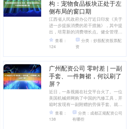
构：宠物食品板块正处于左
侧布局的窗口期
江西省人民政府办公厅近日印发《关于
进一步提振消费的若干措施》，其中提
出，培育新的消费增长点。健全管理制
度，规范商务领域单用途预付消费卡管
查看：
分类：炒股配资股票配
理，落实资金存管制度，推....
124
资
广州配资公司 零时差 | 一副
手套、一件舞裙，何以刷了
屏？
近日，一条视频在社交平台火了。一位
美国机械师网购了中国的汽修工具，开
箱时发现有一副附赠的劳保手套。就是
那种普普通通，但干活时绝对有用的手
查看：
分类：成都正规配资公司
套。这广州配资公司副来自....
138
有哪些