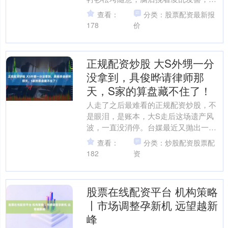
着大包小包，脸部蜡黄皮肤粗糙干瘪，
查看：
分类：股票配资最新报
完全没有昔日女明星的....
178
价
正规配资炒股 大S外甥一分
没拿到，具俊晔请律师那
天，S家的算盘藏不住了！
人走了之后最难看的正规配资炒股，不
是眼泪，是账本，大S走后这场遗产风
波，一直没消停。台媒最近又抛出一条
爆料，把整件事的水搅得更浑。这次的
查看：
分类：炒股配资股票配
信息量不小，一个一个拆着....
182
资
股票在线配资平台 机构策略
丨市场调整孕新机 远望越新
峰