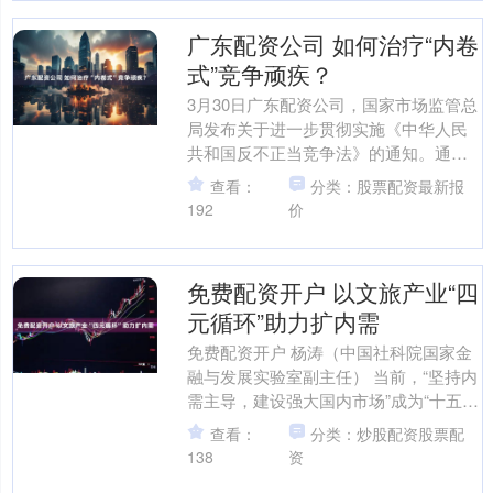
广东配资公司 如何治疗“内卷
式”竞争顽疾？
3月30日广东配资公司，国家市场监管总
局发布关于进一步贯彻实施《中华人民
共和国反不正当竞争法》的通知。通知
要求，综合运用各类反不正当竞争措
查看：
分类：股票配资最新报
施，着力防治平台经济、....
192
价
免费配资开户 以文旅产业“四
元循环”助力扩内需
免费配资开户 杨涛（中国社科院国家金
融与发展实验室副主任） 当前，“坚持内
需主导，建设强大国内市场”成为“十五
五”期间经济工作的重要抓手。其中，
查看：
分类：炒股配资股票配
2026年政府工....
138
资